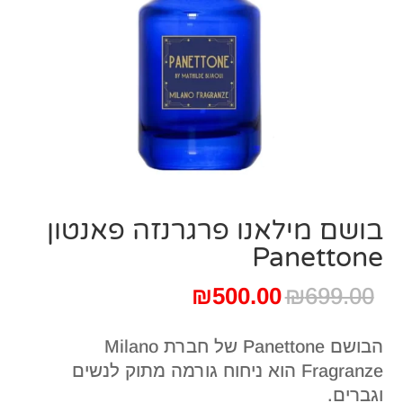
בושם מילאנו פרגרנזה פאנטון
Panettone
המחיר
המחיר
₪
500.00
₪
699.00
המקורי
הנוכחי
היה:
הוא:
הבושם Panettone של חברת Milano
₪500.00.
₪699.00.
Fragranze הוא ניחוח גורמה מתוק לנשים
וגברים.