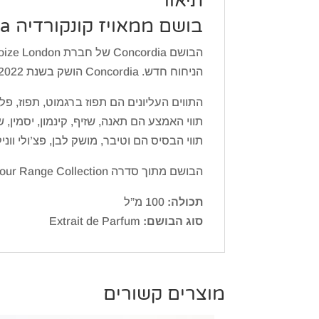
תיאור
בושם ממאויז קונקורדיה Memoize London Concordia
הבושם Concordia של חברת Memoize London הוא ניחוח קפריסין פירותי לנשים וגברים.
הניחוח חדש. Concordia הושק בשנת 2022.
התווים העליונים הם תפוז ברגמוט, תפוז, פלפל
תווי האמצע הם תאנה, שזיף, קינמון, יסמין, ש
תווי הבסיס הם וטיבר, מושק לבן, פצ’ולי ווניל
הבושם מתוך סדרה The Colour Range Collection מבית ממאויז לונדון Memoize London.
תכולה:
100 מ”ל
סוג הבושם:
Extrait de Parfum
מוצרים קשורים