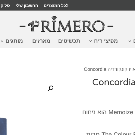
לכל המוצרים
החשבון שלי
סל קנ
מפיצי ריח
תכשיטים
מארזים
מותגים
ונקורדיה Concordia
הבושם Concordia של חברת Memoize London הוא ניחוח
הבושם מתוך סדרה The Colour Range Collection מבית