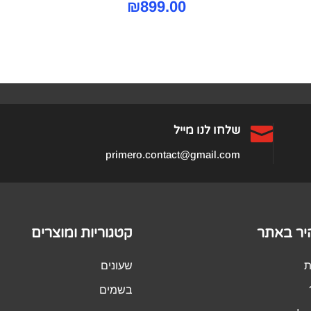
₪
899.00

שלחו לנו מייל
primero.contact@gmail.com
היר באתר
קטגוריות ומוצרים
ת
שעונים
בשמים