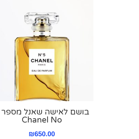
Chanel No
₪
650.00