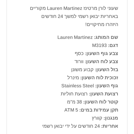
שעוני לורן מרטינז Lauren Martinez מקוריים
באחריות יבואן רשמי למשך 24 חודשים
היזהרו מחיקויים!
שם המותג:
Lauren Martinez
דגם:
M3193
צבע גוף השעון:
כסף
צבע לוח השעון:
וורוד
בזל השעון:
קבוע משונן
זכוכית לוח השעון:
מינרל
גוף השעון:
Stainless Steel
רצועת השעון:
רצועת חוליות
קוטר לוח השעון:
38 מ”מ
תקן עמידות במים:
ATM 5
מנגנון:
קוורץ
אחריות:
24 חודשים על ידי יבואן רשמי