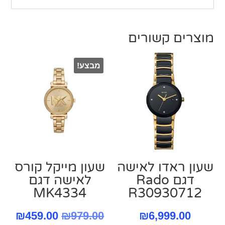
מוצרים קשורים
מבצע!
שעון ראדו לאישה
שעון מייקל קורס
דגם Rado
‏לאישה דגם
MK4334
R30930712
המחיר
המח
₪
459.00
₪
979.00
₪
6,999.00