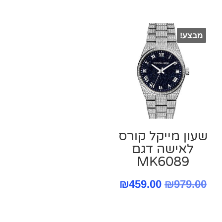
המקורי
הנו
היה:
הוא
מבצע!
.00.
₪979.00.
שעון מייקל קורס
‏לאישה דגם
MK6089
המחיר
המחיר
₪
459.00
₪
979.00
המקורי
הנוכחי
היה:
הוא: