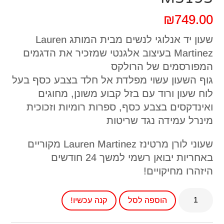
₪
749.00
שעון יד אנלוגי לנשים מבית המותג Lauren
Martinez בעיצוב אלגנטי שמזכיר את הדגמים
המפורסמים של הרולקס
גוף השעון עשוי מפלדת אל חלד בצבע כסף בעל
לוח שעון ורוד עם בזל קבוע משונן, מחוגים
ואינדקסים בצבע כסף, ספרות רומיות וזכוכית
מינרל עמידה נגד שריטות
שעוני לורן מרטינז Lauren Martinez מקוריים
באחריות יבואן רשמי למשך 24 חודשים
היזהרו מחיקויים!
כמות
הוספה לסל
קנה עכשיו!
של
שעון