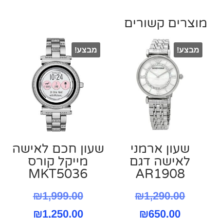
מוצרים קשורים
מבצע!
מבצע!
שעון ארמני
שעון חכם לאישה
לאישה דגם
מייקל קורס
MKT5036
AR1908
המחיר
המחיר
₪
1,999.00
₪
1,290.00
המחיר
המקורי
המחיר
המקורי
₪
1,250.00
₪
650.00