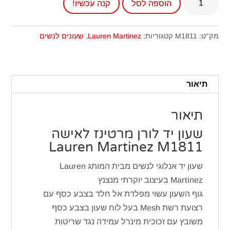
הוספה לסל
קנה עכשיו!
של
שעון
יד
מק"ט:
M1811
קטגוריות:
Lauren Martinez
,
שעונים לנשים
לורן
מרטינז
לאישה
תיאור
M1811
תיאור
שעון יד לורן מרטינז לאישה
Lauren Martinez M1811
שעון יד אנלוגי לנשים מבית המותג Lauren
Martinez בעיצוב יוקרתי מנצנץ
גוף השעון עשוי מפלדת אל חלד בצבע כסף עם
רצועת רשת Mesh בעל לוח שעון בצבע כסף
משובץ עם זכוכית מינרל עמידה נגד שריטות