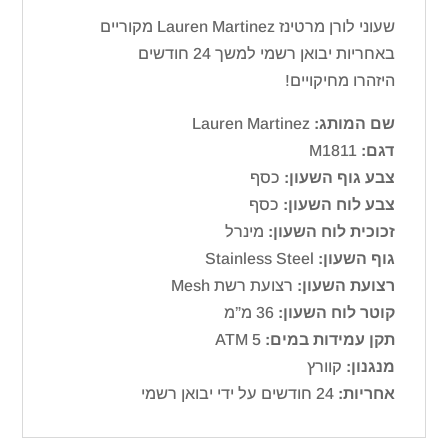
שעוני לורן מרטינז Lauren Martinez מקוריים
באחריות יבואן רשמי למשך 24 חודשים
היזהרו מחיקויים!
שם המותג:
Lauren Martinez
דגם:
M1811
צבע גוף השעון:
כסף
צבע לוח השעון:
כסף
זכוכית לוח השעון:
מינרל
גוף השעון:
Stainless Steel
רצועת השעון:
רצועת רשת Mesh
קוטר לוח השעון:
36 מ”מ
תקן עמידות במים:
ATM 5
מנגנון:
קוורץ
אחריות:
24 חודשים על ידי יבואן רשמי