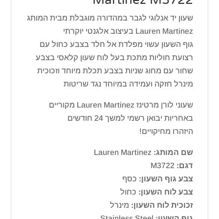
שעון יד אנלוגי לגבר במהדורה מוגבלת מבית המותג
Lauren Martinez בעיצוב אלגנטי יוקרתי
גוף השעון עשוי מפלדת אל חלד בצבע כחול עם
רצועת חוליות מתכת בעל לוח שעון קלאסי בצבע
שחור עם מחוג שניות בצבע תכלת מיוחד וזכוכית
מינרל חזקה ועמידה במיוחד נגד שריטות
שעוני לורן מרטינז Lauren Martinez מקוריים
באחריות יבואן רשמי למשך 24 חודשים
היזהרו מחיקויים!
שם המותג:
Lauren Martinez
דגם:
M3722
צבע גוף השעון:
כסף
צבע לוח השעון:
כחול
זכוכית לוח השעון:
מינרל
גוף השעון:
Stainless Steel