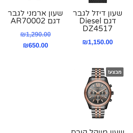
שעון דיזל לגבר
שעון ארמני לגבר
דגם Diesel
דגם AR70002
DZ4517
המחיר
₪
1,290.00
₪
1,150.00
המחיר
המקורי
₪
650.00
היה:
הנוכחי
הוא:
290.00.
מבצע!
₪650.00.
שעון מייקל קורס