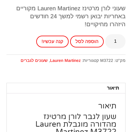
שעוני לורן מרטינז Lauren Martinez מקוריים
באחריות יבואן רשמי למשך 24 חודשים
היזהרו מחיקויים!
כמות
הוספה לסל
קנה עכשיו!
של
שעון
לגבר
מק"ט:
M3722
קטגוריות:
Lauren Martinez
,
שעונים לגברים
לורן
מרטינז
מהדורה
תיאור
מוגבלת
M3722
תיאור
שעון לגבר לורן מרטינז
מהדורה מוגבלת Lauren
Martinez M3722