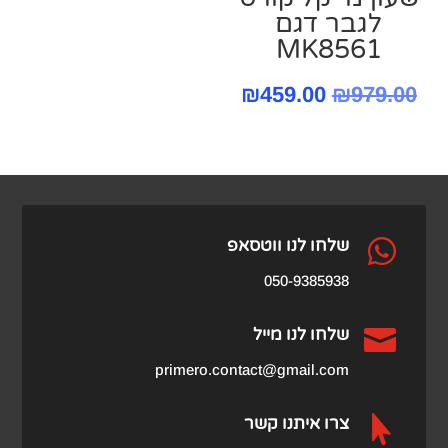
‏לגבר דגם
MK8561
המחיר
המחיר
₪
459.00
₪
979.00
המקורי
הנוכחי
היה:
הוא:
₪459.00.
₪979.00.

שלחו לנו ווטסאפ
050-9385938

שלחו לנו מייל
primero.contact@gmail.com

צרו איתנו קשר