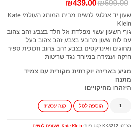
המחיר
המחיר
₪
439.00
₪
699.00
המקורי
הנוכחי
שעון יד אנלוגי לנשים מבית המותג העולמי Kate
היה:
הוא:
Klein
₪439.00.
₪699.00.
גוף השעון עשוי מפלדת אל חלד בצבע זהב צהוב
עם לוח שעון מרובע בצבע זהב צהוב בעל
מחוגים ואינדקסים בצבע זהב צהוב וזכוכית ספיר
חזקה ועמידה במיוחד נגד שריטות
מגיע באריזה יוקרתית מקורית עם צמיד
מתנה
היזהרו מחיקויים!
כמות
הוספה לסל
קנה עכשיו!
של
שעון
קייט
מק"ט:
KK3212
קטגוריות:
Kate Klein
,
שעונים לנשים
קליין