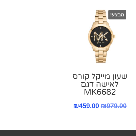
הוא:
599.00.
הוא:
₪1,550.00.
200.00.
מבצע!
₪1,199.00.
שעון מייקל קורס
‏לאישה דגם
MK6682
המחיר
המחיר
₪
459.00
₪
979.00
המקורי
הנוכחי
היה:
הוא: