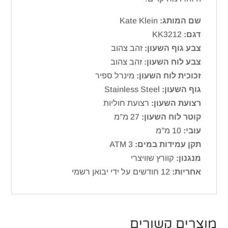
שם המותג:
Kate Klein
דגם:
KK3212
צבע גוף השעון:
זהב צהוב
צבע לוח השעון:
זהב צהוב
זכוכית לוח השעון:
מינרל ספיר
גוף השעון:
Stainless Steel
רצועת השעון:
רצועת חוליות
קוטר לוח השעון:
27 מ”מ
עובי:
10 מ”מ
תקן עמידות במים:
ATM 3
מנגנון:
קוורץ שוויצרי
אחריות:
12 חודשים על ידי יבואן רשמי
מוצרים קשורים