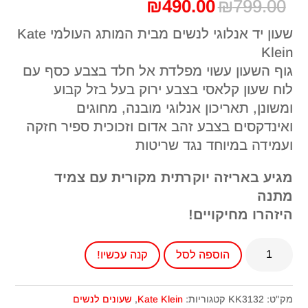
המחיר
המחיר
₪
490.00
₪
799.00
המקורי
הנוכחי
שעון יד אנלוגי לנשים מבית המותג העולמי Kate
היה:
הוא:
Klein
₪490.00.
₪799.00.
גוף השעון עשוי מפלדת אל חלד בצבע כסף עם
לוח שעון קלאסי בצבע ירוק בעל בזל קבוע
ומשונן, תאריכון אנלוגי מובנה, מחוגים
ואינדקסים בצבע זהב אדום וזכוכית ספיר חזקה
ועמידה במיוחד נגד שריטות
מגיע באריזה יוקרתית מקורית עם צמיד
מתנה
היזהרו מחיקויים!
כמות
הוספה לסל
קנה עכשיו!
של
שעון
Kate
מק"ט:
KK3132
קטגוריות:
Kate Klein
,
שעונים לנשים