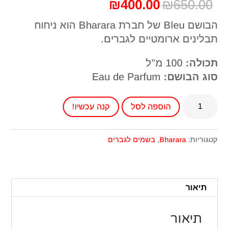
המחיר
המחיר
₪
400.00
₪
650.00
המקורי
הנוכחי
הבושם Bleu של חברת Bharara הוא ניחוח
היה:
הוא:
תבלינים ארומטיים לגברים.
₪400.00.
₪650.00.
תכולה:
100 מ”ל
סוג הבושם:
Eau de Parfum
כמות
הוספה לסל
קנה עכשיו!
של
בושם
בהררה
קטגוריות:
Bharara
,
בשמים לגברים
בלו
לגבר
Bleu
תיאור
תיאור