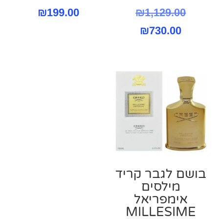
המחיר
₪
199.00
₪
1,129.00
המחיר
המקורי
₪
730.00
היה:
הנוכחי
הוא:
₪1,129.00.
₪730.00.
בושם לגבר קריד
מילסים
אימפריאל
MILLESIME